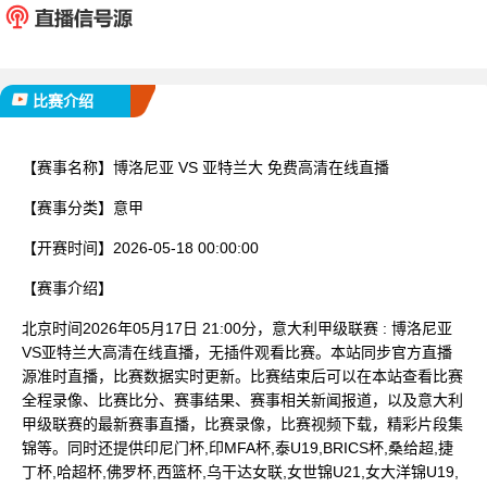
已完赛
比赛介绍
【赛事名称】
博洛尼亚 VS 亚特兰大 免费高清在线直播
【赛事分类】
意甲
【开赛时间】
2026-05-18 00:00:00
【赛事介绍】
北京时间2026年05月17日 21:00分，意大利甲级联赛 : 博洛尼亚
VS亚特兰大高清在线直播，无插件观看比赛。本站同步官方直播
源准时直播，比赛数据实时更新。比赛结束后可以在本站查看比赛
全程录像、比赛比分、赛事结果、赛事相关新闻报道，以及意大利
甲级联赛的最新赛事直播，比赛录像，比赛视频下载，精彩片段集
锦等。同时还提供印尼门杯,印MFA杯,泰U19,BRICS杯,桑给超,捷
丁杯,哈超杯,佛罗杯,西篮杯,乌干达女联,女世锦U21,女大洋锦U19,