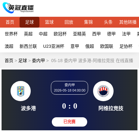
首页
足球
篮球
回放
集锦
头条
其他转播
世界杯
英超
中超
欧冠杯
亚精英
西甲
德甲
法甲
澳超
新西兰联
U23亚洲杯
意甲
俄超
欧国联
足协杯
首页
>
足球
>
委内甲
>
05-18 委内甲 波多港-阿维拉竞技 在线直播
委内甲
2026-05-18 04:00:00
0 : 0
波多港
阿维拉