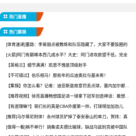
热门直播
热门集锦
[体育速递]董路：李昊弱点被教练和队伍隐藏了，大家不要饭圈的
[火箭]阿门有巅峰本西几成水平？大史：阿门进攻欲望不低，完全
【英格兰】细节满满！凯恩不愧是顶级射手
【不可错过】伯乐相马！那些年的瓜迪奥拉与基米希！
【集锦】你怎么看？记者：迪亚斯是故意罚丢点球，塞内加尔都没
庆
【推荐视频】徐亮直播畅想国足进一球拿下冠军创造神话：敢想不
老
【有道理嘛?】哥们长的真是CBA外援第一帅，打球得加加劲儿.
[推荐]马尔蒂尼附体！永州球员铲掉了泰安泰山的单刀，贺炜：真
[值得一看]祸不单行！胡桑诺夫德比输球，缺战乌兹别克被中国队