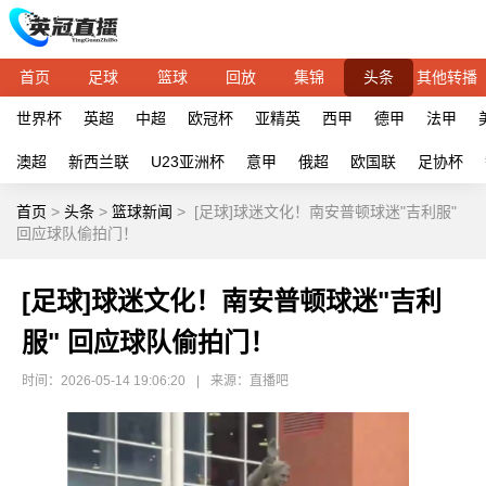
首页
足球
篮球
回放
集锦
头条
其他转播
世界杯
英超
中超
欧冠杯
亚精英
西甲
德甲
法甲
澳超
新西兰联
U23亚洲杯
意甲
俄超
欧国联
足协杯
首页
>
头条
>
篮球新闻
>
[足球]球迷文化！南安普顿球迷"吉利服"
回应球队偷拍门！
[足球]球迷文化！南安普顿球迷"吉利
服" 回应球队偷拍门！
时间：2026-05-14 19:06:20
|
来源：直播吧