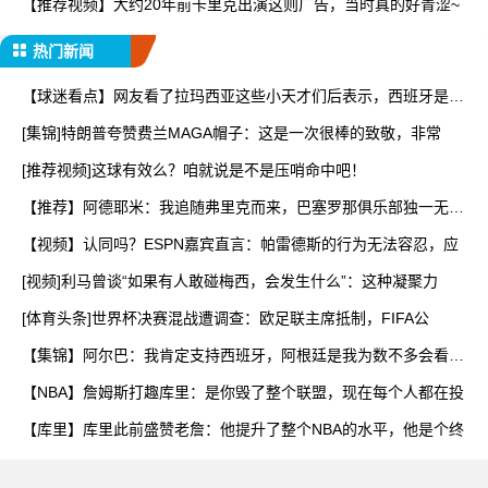
【推荐视频】大约20年前卡里克出演这则广告，当时真的好青涩~
热门新闻
【球迷看点】网友看了拉玛西亚这些小天才们后表示，西班牙是既
有
[集锦]特朗普夸赞费兰MAGA帽子：这是一次很棒的致敬，非常
[推荐视频]这球有效么？咱就说是不是压哨命中吧！
【推荐】阿德耶米：我追随弗里克而来，巴塞罗那俱乐部独一无
二！
【视频】认同吗？ESPN嘉宾直言：帕雷德斯的行为无法容忍，应
[视频]利马曾谈“如果有人敢碰梅西，会发生什么”：这种凝聚力
[体育头条]世界杯决赛混战遭调查：欧足联主席抵制，FIFA公
【集锦】阿尔巴：我肯定支持西班牙，阿根廷是我为数不多会看的
球
【NBA】詹姆斯打趣库里：是你毁了整个联盟，现在每个人都在投
【库里】库里此前盛赞老詹：他提升了整个NBA的水平，他是个终