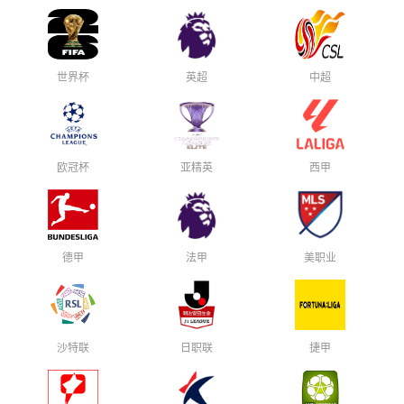
世界杯
英超
中超
欧冠杯
亚精英
西甲
德甲
法甲
美职业
沙特联
日职联
捷甲