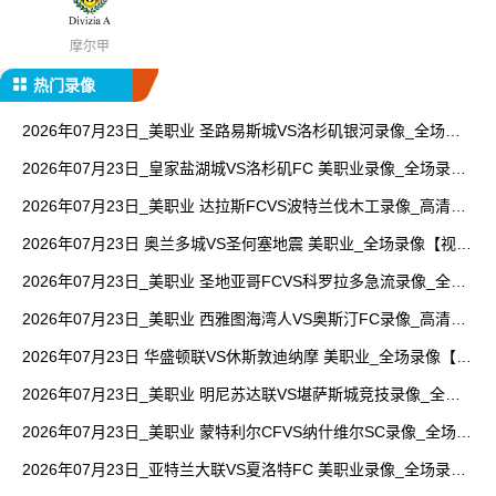
摩尔甲
热门录像
2026年07月23日_美职业 圣路易斯城VS洛杉矶银河录像_全场录
像【视频集锦】
2026年07月23日_皇家盐湖城VS洛杉矶FC 美职业录像_全场录像
【全场回放】
2026年07月23日_美职业 达拉斯FCVS波特兰伐木工录像_高清录
像【全场回放】
2026年07月23日 奥兰多城VS圣何塞地震 美职业_全场录像【视频
集锦】
2026年07月23日_美职业 圣地亚哥FCVS科罗拉多急流录像_全场
录像【视频集锦】
2026年07月23日_美职业 西雅图海湾人VS奥斯汀FC录像_高清录
像【全场回放】
2026年07月23日 华盛顿联VS休斯敦迪纳摩 美职业_全场录像【视
频集锦】
2026年07月23日_美职业 明尼苏达联VS堪萨斯城竞技录像_全场
录像【高清回放】
2026年07月23日_美职业 蒙特利尔CFVS纳什维尔SC录像_全场录
像【视频集锦】
2026年07月23日_亚特兰大联VS夏洛特FC 美职业录像_全场录像
【视频集锦】